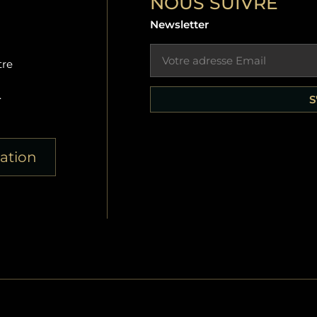
NOUS SUIVRE
Newsletter
tre
.
S
sation