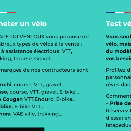
heter un vélo
Test v
TAPE DU VENTOUX vous propose de
Vous sou
reux types de vélos à la vente :
vélo, mai
 à assistance électrique, VTT,
du modèle
king, Course, Gravel…
vos besoi
marques de nos contructeurs sont
Profitez d
personnali
anchi
, course, VTT, gravel…
rêves dans
sso
, course, VTT, gravel, E-bike…
Comment 
e Cougan
VTT,Enduro, E-bike…
–
Prise de
ibike
, E-bike VTT…
Réservez 
nora
, VAE ville, trekking…
d’essai en
letapedu