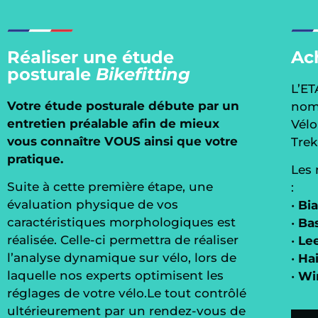
Réaliser une étude
Ac
posturale
Bikefitting
L’E
Votre étude posturale débute par un
nomb
entretien préalable afin de mieux
Vélo
vous connaître VOUS ainsi que votre
Trek
pratique.
Les 
Suite à cette première étape, une
:
évaluation physique de vos
•
Bi
caractéristiques morphologiques est
•
Ba
réalisée. Celle-ci permettra de réaliser
•
Le
l’analyse dynamique sur vélo, lors de
•
Ha
laquelle nos experts optimisent les
•
Wi
réglages de votre vélo.Le tout contrôlé
ultérieurement par un rendez-vous de