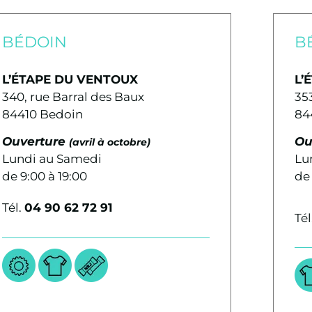
BÉDOIN
B
L’ÉTAPE DU VENTOUX
L’
340, rue Barral des Baux
35
84410 Bedoin
84
Ouverture
Ou
(avril à octobre)
Lundi au Samedi
Lu
de 9:00 à 19:00
de 
Tél.
04 90 62 72 91
Tél