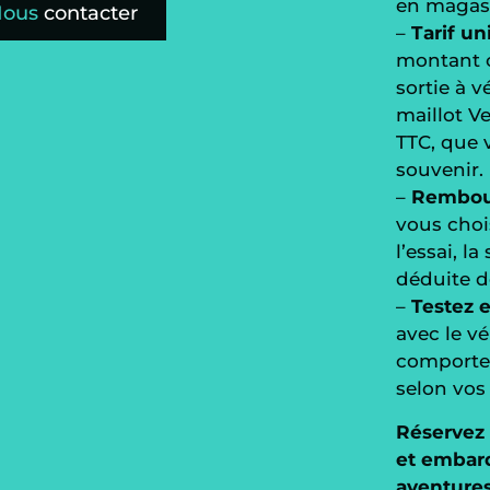
en magas
Nous
contacter
–
Tarif u
montant 
sortie à v
maillot V
TTC, que
souvenir.
–
Rembour
vous choi
l’essai, l
déduite de
–
Testez e
avec le vé
comportem
selon vos
Réservez 
et embar
aventures