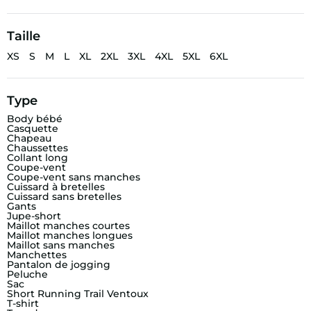
Taille
XS
S
M
L
XL
2XL
3XL
4XL
5XL
6XL
Type
Body bébé
Casquette
Chapeau
Chaussettes
Collant long
Coupe-vent
Coupe-vent sans manches
Cuissard à bretelles
Cuissard sans bretelles
Gants
Jupe-short
Maillot manches courtes
Maillot manches longues
Maillot sans manches
Manchettes
Pantalon de jogging
Peluche
Sac
Short Running Trail Ventoux
T-shirt