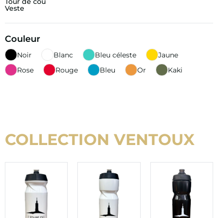
Tour de cou
Veste
Couleur
Noir
Blanc
Bleu céleste
Jaune
Rose
Rouge
Bleu
Or
Kaki
COLLECTION VENTOUX