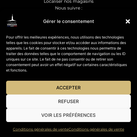
Localiser nos magasins
Nous suivre :
Gérer le consentement
Pour offrir les meilleures expériences, nous utilisons des technologies
telles que les cookies pour stocker et/ou accéder aux informations des
ET VOUS
appareils. Le fait de consentir à ces technologies nous permettra de
traiter des données telles que le comportement de navigation ou les ID
uniques sur ce site. Le fait de ne pas consentir ou de retirer son
Vos suggestions, vos avis
consentement peut avoir un effet négatif sur certaines caractéristiques
Partagez vos photos
et fonctions.
Mentions légales
ACCEPTER
© Website
Studio Orkidées
REFUSER
VOIR LES PRÉFÉRENCES
Conditions générales de vente
Conditions générales de vente