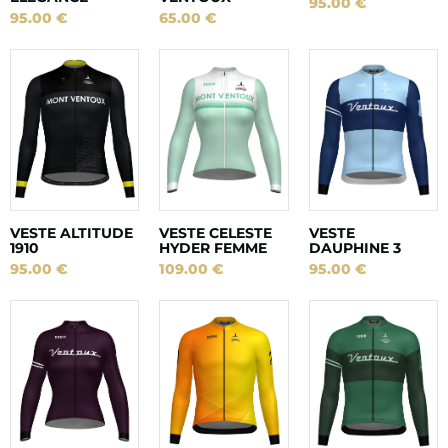
95.00
€
95.00
€
65.00
€
VESTE ALTITUDE
VESTE CELESTE
VESTE
1910
HYDER FEMME
DAUPHINE 3
95.00
€
109.00
€
95.00
€