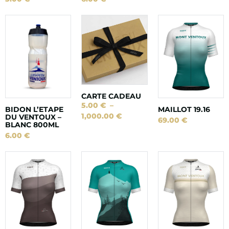
CARTE CADEAU
5.00
€
–
BIDON L’ETAPE
MAILLOT 19.16
1,000.00
€
DU VENTOUX –
69.00
€
BLANC 800ML
6.00
€