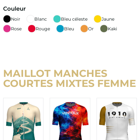
Couleur
Noir
Blanc
Bleu céleste
Jaune
Rose
Rouge
Bleu
Or
Kaki
MAILLOT MANCHES
COURTES MIXTES FEMME